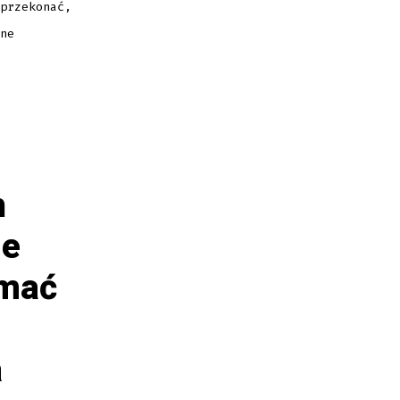
przekonać,
ne
h
ie
ymać
a