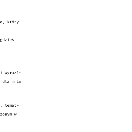
o, który
gdzieś
i wyraził
 dla mnie
, temat-
zonym w