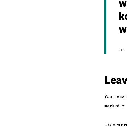
w
k
w
art 
Leav
Your ema
marked
*
COMME