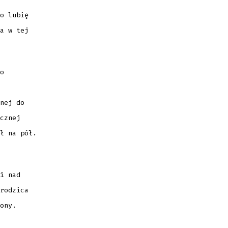
o lubię
a w tej
o
nej do
cznej
ł na pół.
i nad
rodzica
ony.