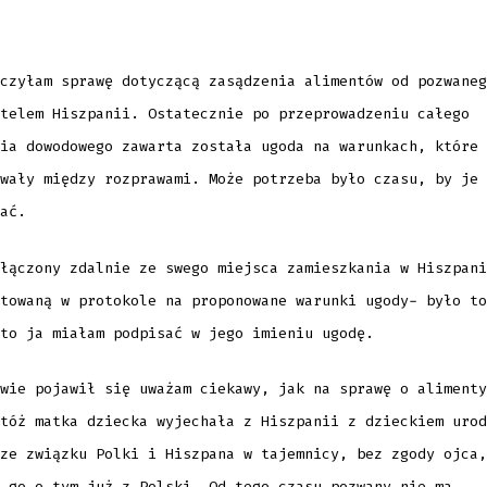
czyłam sprawę dotyczącą zasądzenia alimentów od pozwaneg
telem Hiszpanii. Ostatecznie po przeprowadzeniu całego
ia dowodowego zawarta została ugoda na warunkach, które 
wały między rozprawami. Może potrzeba było czasu, by je
ać.
łączony zdalnie ze swego miejsca zamieszkania w Hiszpani
towaną w protokole na proponowane warunki ugody- było to
to ja miałam podpisać w jego imieniu ugodę.
wie pojawił się uważam ciekawy, jak na sprawę o alimenty
tóż matka dziecka wyjechała z Hiszpanii z dzieckiem urod
ze związku Polki i Hiszpana w tajemnicy, bez zgody ojca,
 go o tym już z Polski. Od tego czasu pozwany nie ma