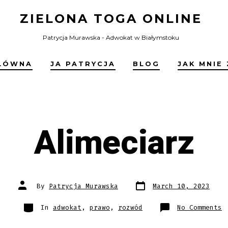
ZIELONA TOGA ONLINE
Patrycja Murawska - Adwokat w Białymstoku
ŁÓWNA
JA PATRYCJA
BLOG
JAK MNIE
Alimeciarz
Post
Post
By
Patrycja Murawska
March 10, 2023
date
author
Categories
o
In
adwokat
,
prawo
,
rozwód
No Comments
A