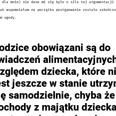
 dla mnie) nie dane mi się było o sile tej argumentacji 
ak wspomniałam na początku postępowanie zostało zakończo
m ugody.
odzice obowiązani są do
wiadczeń alimentacyjnyc
zględem dziecka, które n
est jeszcze w stanie utrz
ię samodzielnie, chyba że
ochody z majątku dzieck