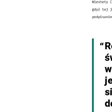
Niestety (
gdyż taj j
podpisanie
R
ś
w
j
s
d