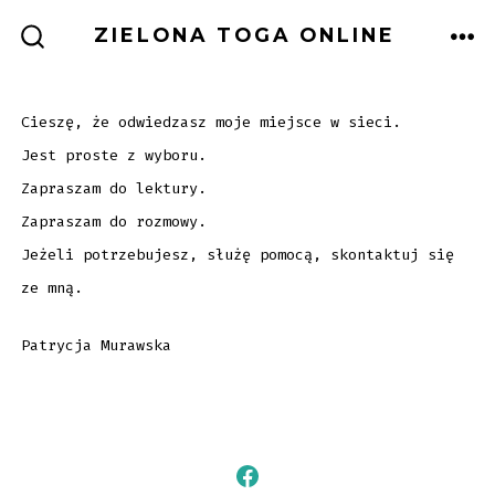
Skip
ZIELONA TOGA ONLINE
to
ME
SEARCH
TOGGLE
content
Cieszę, że odwiedzasz moje miejsce w sieci.
Jest proste z wyboru.
Zapraszam do lektury.
Zapraszam do rozmowy.
Jeżeli potrzebujesz, służę pomocą, skontaktuj się
ze mną.
Patrycja Murawska
Open