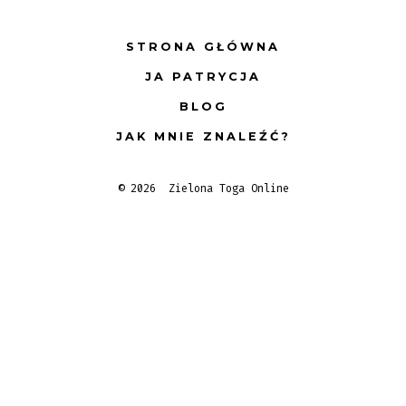
Facebook
STRONA GŁÓWNA
in
JA PATRYCJA
a
new
BLOG
tab
JAK MNIE ZNALEŹĆ?
© 2026
Zielona Toga Online